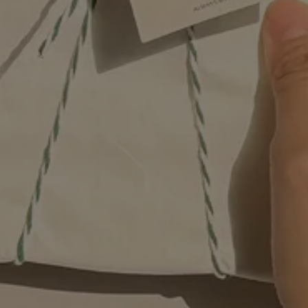
🍬
🍭
🍭