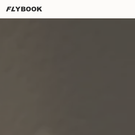
🤍
🌸
✨